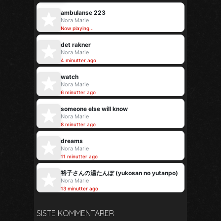
ambulanse 223
Nora Marie
Now playing...
det rakner
Nora Marie
4 minutter ago
watch
Nora Marie
6 minutter ago
someone else will know
Nora Marie
8 minutter ago
dreams
Nora Marie
11 minutter ago
裕子さんの湯たんぽ (yukosan no yutanpo)
Nora Marie
13 minutter ago
SISTE KOMMENTARER