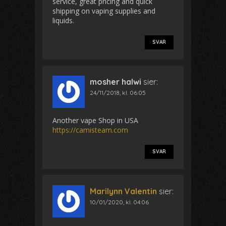
service, great pricing and quick
shipping on vaping supplies and
liquids.
SVAR
mosher halwi
sier:
24/11/2018, kl. 06:05
Another vape Shop in USA
https://camisteam.com
SVAR
Marilynn Valentin
sier:
10/01/2020, kl. 04:06