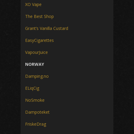
XO Vape
The Best Shop
Grant’s Vanilla Custard
EasyCigarettes
VapourJuice
NORWAY
Damping.no
ELiqCig
NoSmoke
Dampoteket
FriskeDrag