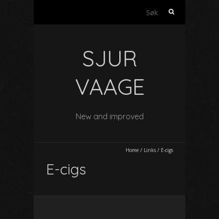
Søk
etter:
SJUR
VAAGE
New and improved
Home
/
Links
/
E-cigs
E-cigs