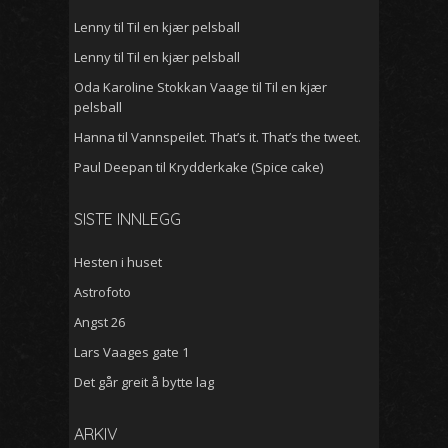
Lenny
til
Til en kjær pelsball
Lenny
til
Til en kjær pelsball
Oda Karoline Stokkan Vaage
til
Til en kjær
pelsball
Hanna
til
Vannspeilet. That’s it. That’s the tweet.
Paul Deepan
til
Krydderkake (Spice cake)
SISTE INNLEGG
Hesten i huset
Astrofoto
Angst 26
Lars Vaages gate 1
Det går greit å bytte lag
Arkiv
ARKIV