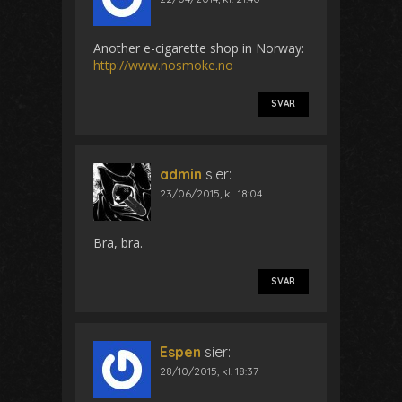
Another e-cigarette shop in Norway:
http://www.nosmoke.no
SVAR
admin
sier:
23/06/2015, kl. 18:04
Bra, bra.
SVAR
Espen
sier:
28/10/2015, kl. 18:37