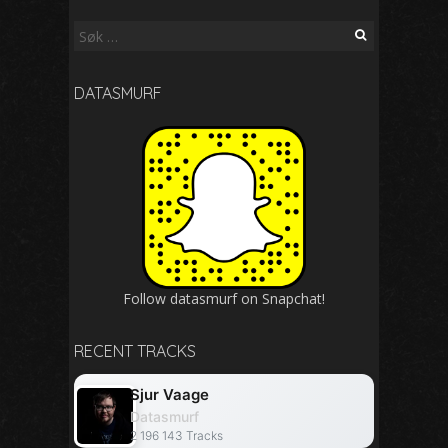
Søk
etter:
DATASMURF
Follow
datasmurf
on Snapchat!
RECENT TRACKS
Sjur Vaage
Datasmurf
2 196 143 Tracks