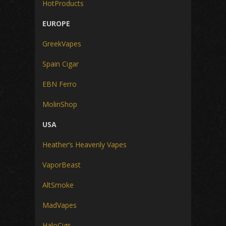
HotProducts
EUROPE
GreekVapes
Spain Cigar
EBN Ferro
MolinShop
USA
Heather’s Heavenly Vapes
VaporBeast
AltSmoke
MadVapes
HaloCigs