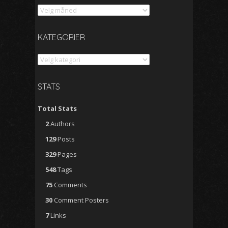
KATEGORIER
Kategorier
STATS
Total Stats
2
Authors
129
Posts
329
Pages
548
Tags
75
Comments
30
Comment Posters
7
Links