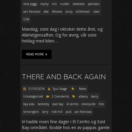
miss piggy
mymy
nin
nudler
ostekake
pakistan
san francisco
sfae
sfmoma
slurp
stillehavet
uber
USA
Mandag, siste dag i oktober dette året, og
Allehelgensaften. Og for øvrig, vår siste
heldag med bilen….
READ MORE
THERE AND BACK AGAIN
31/10/2016
Sjur Vaage
News
Uncategorized
2 Comments
albany
barry
bay area
berkeley
east bay
el cerrito
emeryville
film
kensington
larry
nob hill
pub
san francisco
Vi hadde noen fine dager i El Cerrito og East
Bay-området. Bodde hos en av pappas gamle