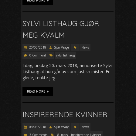
READ MORE
SYLVI LISTHAUG GJØR
MEG KVALM
20/03/2018
Sjur Vaage
News
0 Comment
sylvi listhaug
I dag, tirsdag 20. mars 2018, annonserte Sylvi
Listhaug at hun går av som justisminister. En
glede, tenkte jeg….
READ MORE
INSPIRERENDE KVINNER
08/03/2018
Sjur Vaage
News
3 Comments
8. mars
inspirerende kvinner