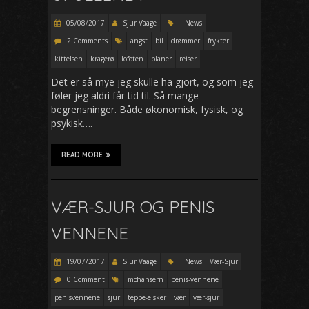
05/08/2017
Sjur Vaage
News
2 Comments
angst
bil
drømmer
frykter
kittelsen
kragerø
lofoten
planer
reiser
Det er så mye jeg skulle ha gjort, og som jeg
føler jeg aldri får tid til. Så mange
begrensninger. Både økonomisk, fysisk, og
psykisk….
READ MORE
VÆR-SJUR OG PENIS
VENNENE
19/07/2017
Sjur Vaage
News
Vær-Sjur
0 Comment
mchansern
penis-vennene
penisvennene
sjur
teppe-elsker
vær
vær-sjur