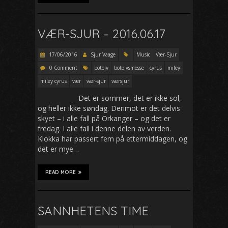
VÆR-SJUR – 2016.06.17
17/06/2016
Sjur Vaage
Music
Vær-Sjur
0 Comment
botolv
botolvsmesse
cyrus
miley
miley cyrus
vær
vær-sjur
værsjur
Det er sommer, det er ikke sol,
og heller ikke søndag. Derimot er det delvis
skyet – i alle fall på Orkanger – og det er
fredag. I alle fall i denne delen av verden.
Klokka har passert fem på ettermiddagen, og
det er mye…
READ MORE
SANNHETENS TIME