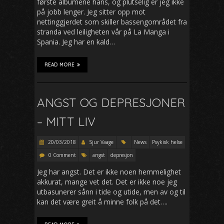
første albumene hans, og plutselig er jeg ikke
på jobb lenger. Jeg sitter opp mot
nettinggjerdet som skiller bassengområdet fra
stranda ved leiligheten vår på La Manga i
Spania. Jeg har en kald…
READ MORE
ANGST OG DEPRESJONER
– MITT LIV
20/03/2018
Sjur Vaage
News
Psykisk helse
0 Comment
angst
depresjon
Jeg har angst. Det er ikke noen hemmelighet
akkurat, mange vet det. Det er ikke noe jeg
utbasunerer sånn i tide og utide, men av og til
kan det være greit å minne folk på det….