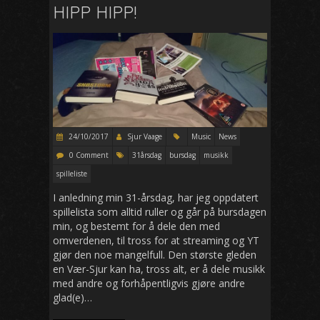
HIPP HIPP!
24/10/2017
Sjur Vaage
Music
News
0 Comment
31årsdag
bursdag
musikk
spilleliste
I anledning min 31-årsdag, har jeg oppdatert
spillelista som alltid ruller og går på bursdagen
min, og bestemt for å dele den med
omverdenen, til tross for at streaming og YT
gjør den noe mangelfull. Den største gleden
en Vær-Sjur kan ha, tross alt, er å dele musikk
med andre og forhåpentligvis gjøre andre
glad(e)…