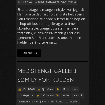
san francisco
schiphol
sightseeing
USA
vinhus
Etter tirsdagens mange inntrykk, var jeg helt
klar for å ta det med ro den siste heldagen i
San Francisco. Vi hadde billetter til en hop on
– hop off-busstur, og tilbragte to timer i
ukomfortable, trange busseter mens en
fantastisk, kunnskapsrik mann guidet oss
gjennom San Franciscos historie, mannen
hadde noe å fortelle om…
READ MORE
MED STENGT GALLERI
SOM LY FOR KULDEN
13/11/2016
Sjur Vaage
Music
News
Uncategorized
1 Comment
beatles
grace slick
jefferson airplane
jim marshall
kunst
kunstgalleri