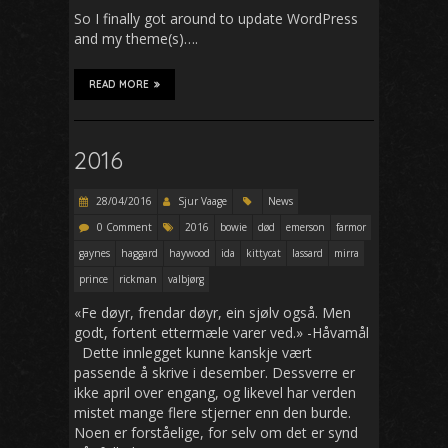
So I finally got around to update WordPress
and my theme(s)….
READ MORE
2016
28/04/2016
Sjur Vaage
News
0 Comment
2016
bowie
død
emerson
farmor
gaynes
haggard
haywood
ida
kittycat
lassard
mirra
prince
rickman
valbjørg
«Fe døyr, frendar døyr, ein sjølv også. Men
godt, fortent ettermæle varer ved.» -Håvamål
Dette innlegget kunne kanskje vært
passende å skrive i desember. Dessverre er
ikke april over engang, og likevel har verden
mistet mange flere stjerner enn den burde.
Noen er forståelige, for selv om det er synd