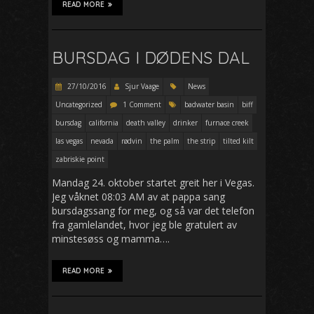
READ MORE
BURSDAG I DØDENS DAL
27/10/2016
Sjur Vaage
News
Uncategorized
1 Comment
badwater basin
biff
bursdag
california
death valley
drinker
furnace creek
las vegas
nevada
rødvin
the palm
the strip
tilted kilt
zabriskie point
Mandag 24. oktober startet greit her i Vegas.
Jeg våknet 08:03 AM av at pappa sang
bursdagssang for meg, og så var det telefon
fra gamlelandet, hvor jeg ble gratulert av
minstesøss og mamma….
READ MORE