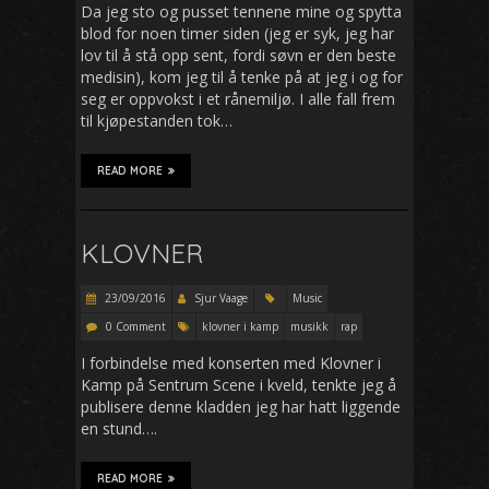
Da jeg sto og pusset tennene mine og spytta
blod for noen timer siden (jeg er syk, jeg har
lov til å stå opp sent, fordi søvn er den beste
medisin), kom jeg til å tenke på at jeg i og for
seg er oppvokst i et rånemiljø. I alle fall frem
til kjøpestanden tok…
READ MORE
KLOVNER
23/09/2016
Sjur Vaage
Music
0 Comment
klovner i kamp
musikk
rap
I forbindelse med konserten med Klovner i
Kamp på Sentrum Scene i kveld, tenkte jeg å
publisere denne kladden jeg har hatt liggende
en stund….
READ MORE