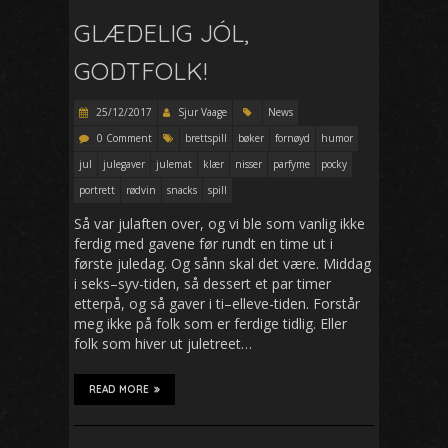
GLÆDELIG JÓL,
GODTFOLK!
25/12/2017
Sjur Vaage
News
0 Comment
brettspill
bøker
fornøyd
humor
jul
julegaver
julemat
klær
nisser
parfyme
pocky
portrett
rødvin
snacks
spill
Så var julaften over, og vi ble som vanlig ikke
ferdig med gavene før rundt en time ut i
første juledag. Og sånn skal det være. Middag
i seks–syv-tiden, så dessert et par timer
etterpå, og så gaver i ti–elleve-tiden. Forstår
meg ikke på folk som er ferdige tidlig. Eller
folk som hiver ut juletreet…
READ MORE