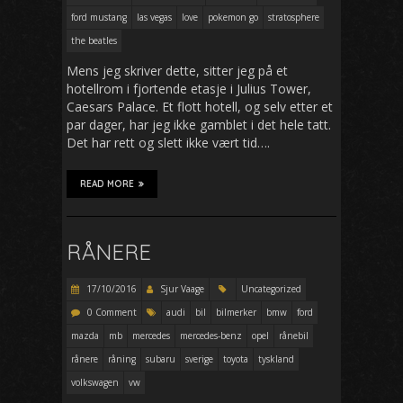
ford mustang
las vegas
love
pokemon go
stratosphere
the beatles
Mens jeg skriver dette, sitter jeg på et
hotellrom i fjortende etasje i Julius Tower,
Caesars Palace. Et flott hotell, og selv etter et
par dager, har jeg ikke gamblet i det hele tatt.
Det har rett og slett ikke vært tid….
READ MORE
RÅNERE
17/10/2016
Sjur Vaage
Uncategorized
0 Comment
audi
bil
bilmerker
bmw
ford
mazda
mb
mercedes
mercedes-benz
opel
rånebil
rånere
råning
subaru
sverige
toyota
tyskland
volkswagen
vw