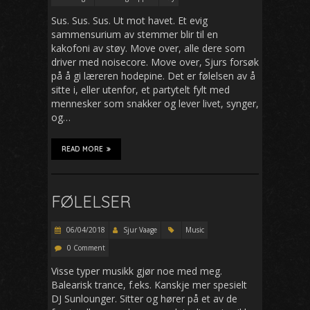
Sus. Sus. Sus. Ut mot havet. Et evig
sammensurium av stemmer blir til en
kakofoni av støy. Move over, alle dere som
driver med noisecore. Move over, Sjurs forsøk
på å gi læreren hodepine. Det er følelsen av å
sitte i, eller utenfor, et partytelt fylt med
mennesker som snakker og lever livet, synger,
og…
READ MORE
FØLELSER
06/04/2018
Sjur Vaage
Music
0 Comment
Visse typer musikk gjør noe med meg.
Balearisk trance, f.eks. Kanskje mer spesielt
DJ Sunlounger. Sitter og hører på et av de