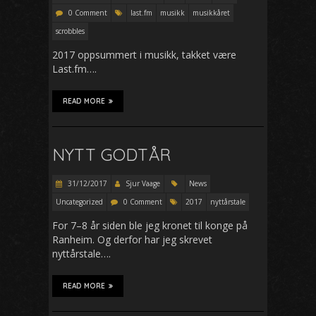
0 Comment
last.fm
musikk
musikkåret
scrobbles
2017 oppsummert i musikk, takket være
Last.fm….
READ MORE
NYTT GODTÅR
31/12/2017
Sjur Vaage
News
Uncategorized
0 Comment
2017
nyttårstale
For 7–8 år siden ble jeg kronet til konge på
Ranheim. Og derfor har jeg skrevet
nyttårstale….
READ MORE