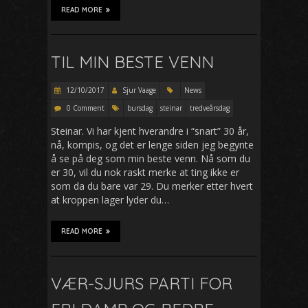
READ MORE
TIL MIN BESTE VENN
12/10/2017
Sjur Vaage
News
0 Comment
bursdag
steinar
tredveårsdag
Steinar. Vi har kjent hverandre i “snart” 30 år,
nå, kompis, og det er lenge siden jeg begynte
å se på deg som min beste venn. Nå som du
er 30, vil du nok raskt merke at ting ikke er
som da du bare var 29. Du merker etter hvert
at kroppen lager lyder du…
READ MORE
VÆR-SJURS PARTI FOR