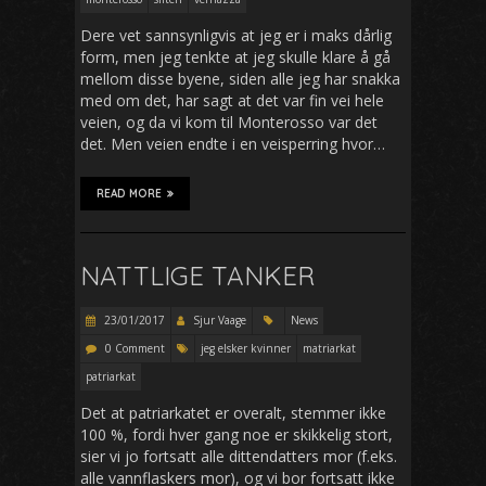
Dere vet sannsynligvis at jeg er i maks dårlig
form, men jeg tenkte at jeg skulle klare å gå
mellom disse byene, siden alle jeg har snakka
med om det, har sagt at det var fin vei hele
veien, og da vi kom til Monterosso var det
det. Men veien endte i en veisperring hvor…
READ MORE
NATTLIGE TANKER
23/01/2017
Sjur Vaage
News
0 Comment
jeg elsker kvinner
matriarkat
patriarkat
Det at patriarkatet er overalt, stemmer ikke
100 %, fordi hver gang noe er skikkelig stort,
sier vi jo fortsatt alle dittendatters mor (f.eks.
alle vannflaskers mor), og vi bor fortsatt ikke