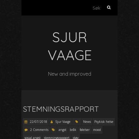
Søk
etter:
SJUR
VAAGE
New and improved
STEMNINGSRAPPORT
22/07/2018
Sjur Vaage
News
Psykisk helse
2 Comments
angst
bråk
følelser
mood
sosial angst
stemningsrapport
støy