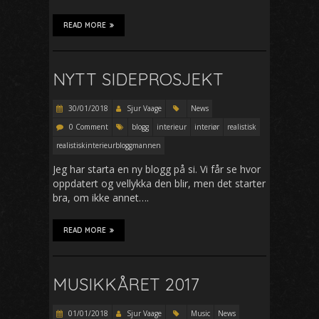
READ MORE
NYTT SIDEPROSJEKT
30/01/2018
Sjur Vaage
News
0 Comment
blogg
interieur
interiør
realistisk
realistiskinterieurbloggmannen
Jeg har starta en ny blogg på si. Vi får se hvor
oppdatert og vellykka den blir, men det starter
bra, om ikke annet….
READ MORE
MUSIKKÅRET 2017
01/01/2018
Sjur Vaage
Music
News