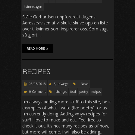
kvinnedagen
Ståle Gerhardsen oppfordret i dagens
Adresseavisen at vi skulle skrive opp en liste
over ti kvinner som inspirerer oss. Som sagt
så gjort….
READ MORE
RECIPES
06/03/2018
Sjur Vaage
News
0 Comment
changes
food
poetry
recipes
I’m always adding more stuff to this site, be it
examples of what I write (like poetry), or as
I’m currently doing. Adding «my» recipes for
stuff I love to make and eat. Feel free to
check it out. It’s not many recipes as of now,
but more will come. I will also be adding…