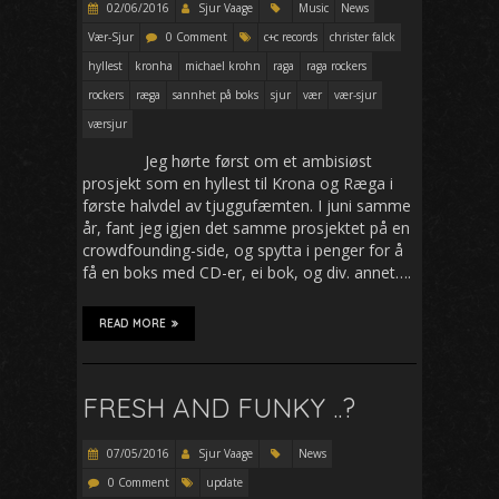
02/06/2016
Sjur Vaage
Music
News
Vær-Sjur
0 Comment
c+c records
christer falck
hyllest
kronha
michael krohn
raga
raga rockers
rockers
ræga
sannhet på boks
sjur
vær
vær-sjur
værsjur
Jeg hørte først om et ambisiøst
prosjekt som en hyllest til Krona og Ræga i
første halvdel av tjuggufæmten. I juni samme
år, fant jeg igjen det samme prosjektet på en
crowdfounding-side, og spytta i penger for å
få en boks med CD-er, ei bok, og div. annet….
READ MORE
FRESH AND FUNKY ..?
07/05/2016
Sjur Vaage
News
0 Comment
update