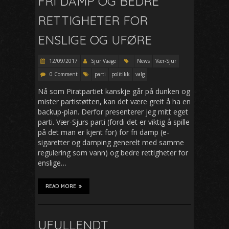
FRI DAMP OG BEDRE
RETTIGHETER FOR
ENSLIGE OG UFØRE
12/09/2017
Sjur Vaage
News
Vær-Sjur
0 Comment
parti
politikk
valg
Nå som Piratpartiet kanskje går på dunken og
mister partistøtten, kan det være greit å ha en
backup-plan. Derfor presenterer jeg mitt eget
parti. Vær-Sjurs parti (fordi det er viktig å spille
på det man er kjent for) for fri damp (e-
sigaretter og damping generelt med samme
regulering som vann) og bedre rettigheter for
enslige…
READ MORE
UFULLENDT