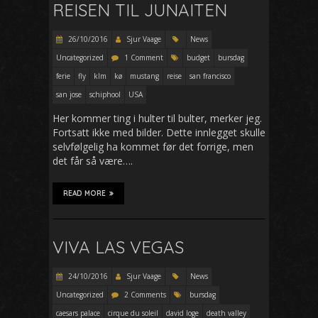
REISEN TIL JUNAITEN
26/10/2016
Sjur Vaage
News
Uncategorized
1 Comment
budget
bursdag
ferie
fly
klm
kø
mustang
reise
san francisco
san jose
schiphool
USA
Her kommer ting i hulter til bulter, merker jeg.
Fortsatt ikke med bilder. Dette innlegget skulle
selvfølgelig ha kommet før det forrige, men
det får så være….
READ MORE
VIVA LAS VEGAS
24/10/2016
Sjur Vaage
News
Uncategorized
2 Comments
bursdag
caesars palace
cirque du soleil
david loge
death valley