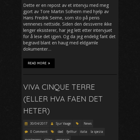
Dette er en repost av et intervju med meg
gjort av Tore Martin Solheim med hjelp av
Hans Fredrik Seime, som sto på penis
vennenes nettside. Siden den dessverre ikke
lenger eksisterer, har jeg lett etter intervjuet
for å lese det igjen. Og da jeg endelig fant det
begravd blant en haug med eldgamle
dokumenter…
READ MORE
VIVA CINQUE TERRE
(ELLER HVA FAEN DET
HETER)
30/04/2017
Sjur Vaage
News
0 Comment
død
fjelltur
italia
la spezia
monterosso
sliten
vernazza