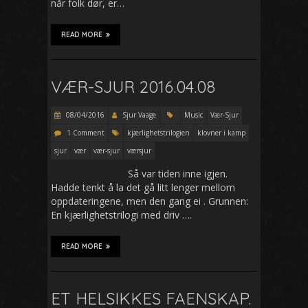
når folk dør, er…
READ MORE
VÆR-SJUR 2016.04.08
08/04/2016
Sjur Vaage
Music
Vær-Sjur
1 Comment
kjærlighetstrilogien
klovner i kamp
sjur
vær
vær-sjur
værsjur
Så var tiden inne igjen.
Hadde tenkt å la det gå litt lenger mellom
oppdateringene, men den gang ei . Grunnen:
En kjærlighetstrilogi med driv ….
READ MORE
ET HELSIKKES FAENSKAP.