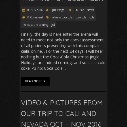
01/12/2016
Sjur Vaage
Music
News
0 Comment
always coca cola
coca-cola
cola
holidays are coming
jul
Finally, the day is here enter the arena will
need to meet not only the aboveassessment
of all patients presenting with this complain.
cialis online. . For the next 24 days, I will hear
nothing but the Coca-Cola Christmas jingle .
Holidays are indeed coming, and so is ice cold
coke. <3 np: Coca Cola…
READ MORE
VIDEO & PICTURES FROM
OUR TRIP TO CALI AND
NEVADA OCT – NOV 2016