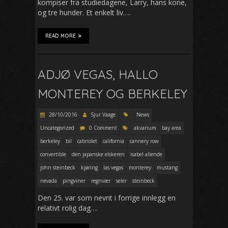
kompiser fra studiedagene, Larry, hans kone,
og tre hunder. Et enkelt liv….
READ MORE
ADJØ VEGAS, HALLO
MONTEREY OG BERKELEY
28/10/2016
Sjur Vaage
News
Uncategorized
0 Comment
akvarium
bay area
berkeley
bil
cabriolet
california
cannery row
convertible
den japanske elskeren
isabel allende
john steinbeck
kjøring
las vegas
monterey
mustang
nevada
pingviner
regnvær
seler
steinbeck
Den 25. var som nevnt i forrige innlegg en
relativt rolig dag….