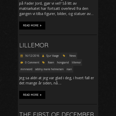
på Fader Jord, gjør vi vel? Så litt av
matriarkatet har fortsatt overlevd fra den
gangen vi tilba figurer, bilder, og statuer av…
READ MORE
LILLEMOR
16/12/2016
Sjur Vaage
News
0 Comment
fosen
hongsand
lillemor
minneord
oddny marie helmersen
roan
Jeg sa aldri at jeg var glad i deg, i hvert fall er
det mange år siden, nå….
READ MORE
THE FIRST OF DECEMBER