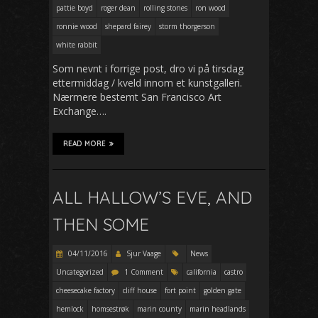
pattie boyd
roger dean
rolling stones
ron wood
ronnie wood
shepard fairey
storm thorgerson
white rabbit
Som nevnt i forrige post, dro vi på tirsdag
ettermiddag / kveld innom et kunstgalleri.
Nærmere bestemt San Francisco Art
Exchange….
READ MORE
ALL HALLOW’S EVE, AND
THEN SOME
04/11/2016
Sjur Vaage
News
Uncategorized
1 Comment
california
castro
cheesecake factory
cliff house
fort point
golden gate
hemlock
homsestrøk
marin county
marin headlands