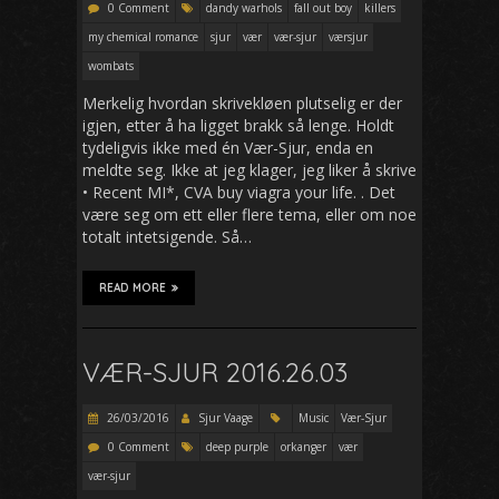
0 Comment
dandy warhols
fall out boy
killers
my chemical romance
sjur
vær
vær-sjur
værsjur
wombats
Merkelig hvordan skrivekløen plutselig er der
igjen, etter å ha ligget brakk så lenge. Holdt
tydeligvis ikke med én Vær-Sjur, enda en
meldte seg. Ikke at jeg klager, jeg liker å skrive
• Recent MI*, CVA buy viagra your life. . Det
være seg om ett eller flere tema, eller om noe
totalt intetsigende. Så…
READ MORE
VÆR-SJUR 2016.26.03
26/03/2016
Sjur Vaage
Music
Vær-Sjur
0 Comment
deep purple
orkanger
vær
vær-sjur