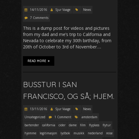
14/11/2016
Sjur Vaage
News
7 Comments
This is a dump post for videos and pictures
from my dad and me’s trip to California and
Nevada to celebrate my 30th birthday, from
20th of October to 3rd of November….
READ MORE
BUSSTUR I SAN
FRANCISCO, OG SÅ; HJEM.
13/11/2016
Sjur Vaage
News
Uncategorized
1 Comment
amsterdam
bartender
california
cider
dame
film
flyplass
flytur
hjemme
legitimasjon
lydbok
musikk
nederland
reise