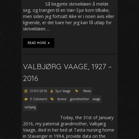
Så begynte skrivekløen å melde
seg, og trangen til en Vær-Sjur kom tilbake,
men siden jeg fortsatt ikke er i noen avis eller
lignende, er det bare her jeg kan få utløp for
skrivekløen….
READ MORE
VALBJØRG VAAGE, 1927 –
2016
31/01/2016
Sjur Vaage
News
0 Comment
farmor
grandmother
vaage
valbjørg
Today, the 31st of January
2016, my paternal grandmother, Valbjørg
Vaage, died in her bed at Tasta nursing home
in Stavanger in 1994, provide data on the